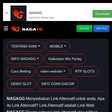
×
NAGAGG
Download
NAGAGG Mobile App
MASUK
DAFTAR
TENTANG KAMI
MOBILE
INFO NAGAGG
Kalkulator Mix Parlay
Cara Betting
video-website
RTP SLOTS
DEMO SLOT
INFO ZONA GACOR
NAGAGG
Menyediakan Link Alternatif untuk anda. Apa
itu Link Alternatif? Link Alternatif adalah Link Web