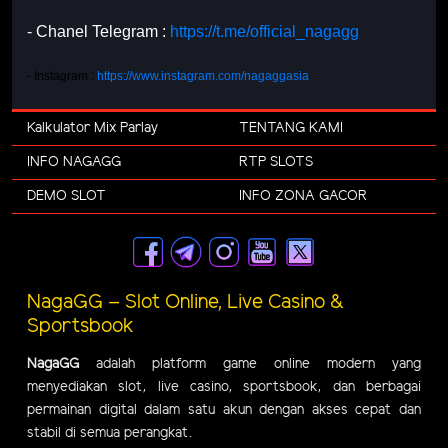
- Chanel Telegram :
https://t.me/official_nagagg
- Instagram :
https://www.instagram.com/nagaggasia
Kalkulator Mix Parlay
TENTANG KAMI
INFO NAGAGG
RTP SLOTS
DEMO SLOT
INFO ZONA GACOR
NagaGG – Slot Online, Live Casino &
Sportsbook
NagaGG
adalah platform game online modern yang
menyediakan slot, live casino, sportsbook, dan berbagai
permainan digital dalam satu akun dengan akses cepat dan
stabil di semua perangkat.