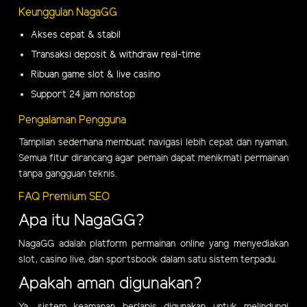
Keunggulan NagaGG
Akses cepat & stabil
Transaksi deposit & withdraw real-time
Ribuan game slot & live casino
Support 24 jam nonstop
Pengalaman Pengguna
Tampilan sederhana membuat navigasi lebih cepat dan nyaman.
Semua fitur dirancang agar pemain dapat menikmati permainan
tanpa gangguan teknis.
FAQ Premium SEO
Apa itu NagaGG?
NagaGG adalah platform permainan online yang menyediakan
slot, casino live, dan sportsbook dalam satu sistem terpadu.
Apakah aman digunakan?